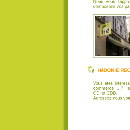
Nous vous l'appro
composons vos pan
HéDONIE RE
Vous êtes intéres
commerce ... ? HéD
CDI et CDD.
Adressez-nous vot