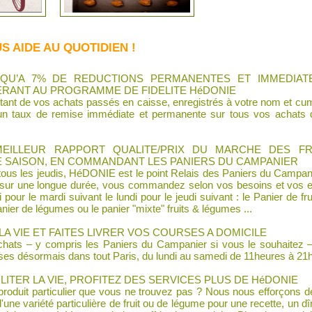
S AIDE AU QUOTIDIEN !
USQU’A 7% DE REDUCTIONS PERMANENTES ET IMMEDIA
ERANT AU PROGRAMME DE FIDELITE HéDONIE
tant de vos achats passés en caisse, enregistrés à votre nom et cu
un taux de remise immédiate et permanente sur tous vos achats du
MEILLEUR RAPPORT QUALITE/PRIX DU MARCHE DES F
E SAISON, EN COMMANDANT LES PANIERS DU CAMPANIER
 tous les jeudis, HéDONIE est le point Relais des Paniers du Campa
sur une longue durée, vous commandez selon vos besoins et vos 
i pour le mardi suivant le lundi pour le jeudi suivant : le Panier de fr
anier de légumes ou le panier "mixte" fruits & légumes ...
LA VIE ET FAITES LIVRER VOS COURSES A DOMICILE
achats – y compris les Paniers du Campanier si vous le souhaitez
rses désormais dans tout Paris, du lundi au samedi de 11heures à 21
LITER LA VIE, PROFITEZ DES SERVICES PLUS DE HéDONIE
roduit particulier que vous ne trouvez pas ? Nous nous efforçons de
une variété particulière de fruit ou de légume pour une recette, un d