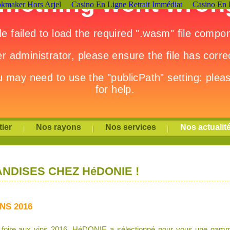
okmaker Hors Arjel
Casino En Ligne Retrait Immédiat
Casino En 
ier
Nos rayons
Nos services
Nos actualit
NDISES CHEZ HéDONIE !
NS 2016
a foire aux vins 2016, HéDONIE a sélectionné pour vous une gamm