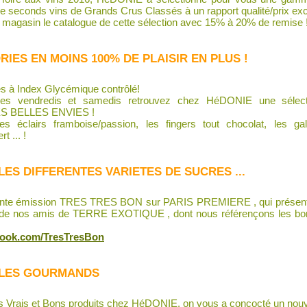
e seconds vins de Grands Crus Classés à un rapport qualité/prix exc
 magasin le catalogue de cette sélection avec 15% à 20% de remise 
RIES EN MOINS 100% DE PLAISIR EN PLUS !
es à Index Glycémique contrôlé!
les vendredis et samedis retrouvez chez HéDONIE une sélec
 LES BELLES ENVIES !
es éclairs framboise/passion, les fingers tout chocolat, les ga
t ... !
ES DIFFERENTES VARIETES DE SUCRES ...
llente émission TRES TRES BON sur PARIS PREMIERE , qui présentait
x de nos amis de TERRE EXOTIQUE , dont nous référençons les bon
book.com/TresTresBon
S LES GOURMANDS
 Vrais et Bons produits chez HéDONIE, on vous a concocté un nouv