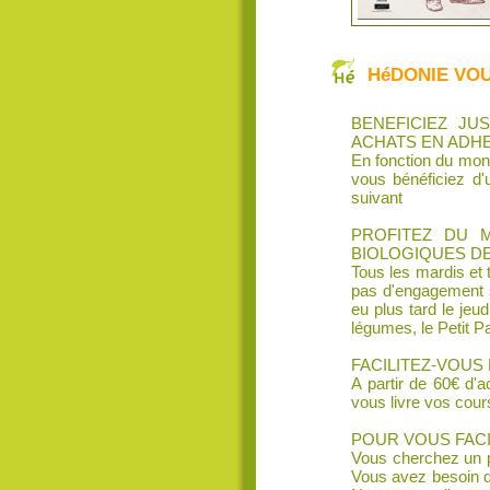
HéDONIE VOU
BENEFICIEZ J
ACHATS EN ADH
En fonction du mon
vous bénéficiez d'
suivant
PROFITEZ DU 
BIOLOGIQUES D
Tous les mardis et
pas d'engagement 
eu plus tard le jeud
légumes, le Petit P
FACILITEZ-VOUS 
A partir de 60€ d'
vous livre vos cou
POUR VOUS FACI
Vous cherchez un p
Vous avez besoin d'