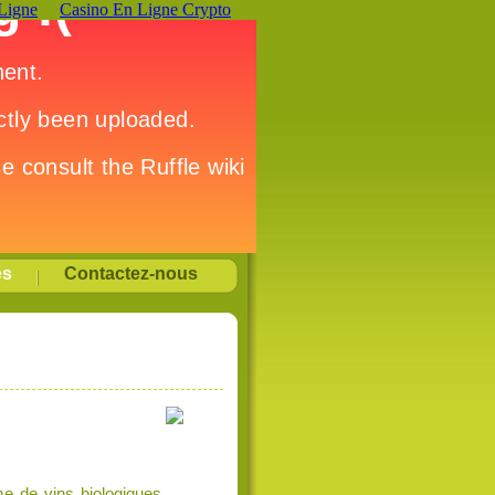
Ligne
Casino En Ligne Crypto
és
Contactez-nous
e de vins biologiques,