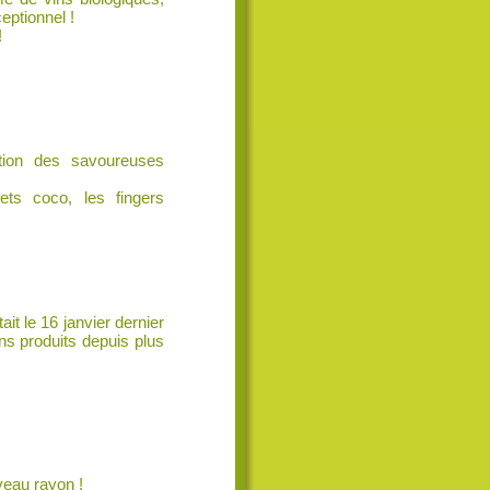
eptionnel !
!
tion des savoureuses
lets coco, les fingers
 le 16 janvier dernier
s produits depuis plus
eau rayon !