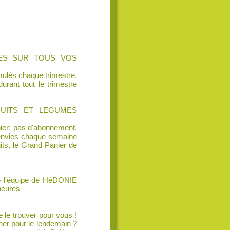
TES SUR TOUS VOS
mulés chaque trimestre,
rant tout le trimestre
RUITS ET LEGUMES
nier; pas d'abonnement,
envies chaque semaine
uits, le Grand Panier de
 – l'équipe de HéDONIE
heures
 le trouver pour vous !
îner pour le lendemain ?