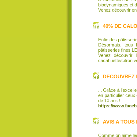
biodynamiques et d
Venez découvrir en
40% DE CALO
Enfin des pâtisseri
Désormais, tous 
pâtisseries fines
Venez découvrir l
cacahuette/citron ver
DECOUVREZ L
... Grâce à l'exce
en particulier ceu
de 10 ans !
https://www.face
AVIS A TOU
Comme on aime les