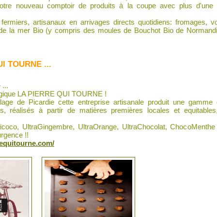
otre nouveau comptoir de produits à la coupe avec plus d'une 
, fermiers, artisanaux en arrivages directs quotidiens: fromages, vo
 de la mer Bio (y compris des moules de Bouchot Bio de Normandie !
I TOURNE ...
...
ologique LA PIERRE QUI TOURNE !
llage de Picardie cette entreprise artisanale produit une gamme
is, réalisés à partir de matières premières locales et equitables,
icoco, UltraGingembre, UltraOrange, UltraChocolat, ChocoMenthe 
urgence !!
requitourne.com/