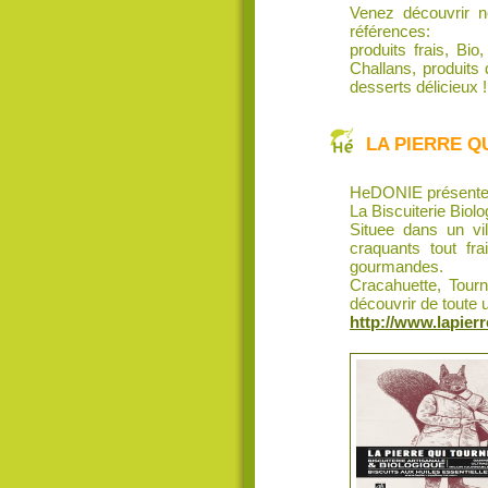
Venez découvrir n
références:
produits frais, Bio
Challans, produits
desserts délicieux !
LA PIERRE QU
HeDONIE présente 
La Biscuiterie Bi
Situee dans un vi
craquants tout fra
gourmandes.
Cracahuette, Tourn
découvrir de toute 
http://www.lapier