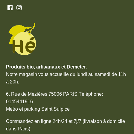
Produits bio, artisanaux et Demeter.
Notre magasin vous accueille du lundi au samedi de 11h
à 20h.
6, Rue de Mézières 75006 PARIS Téléphone:
0145441916
Métro et parking Saint Sulpice
Commandez en ligne 24h/24 et 7j/7 (livraison à domicile
dans Paris)