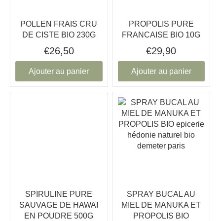
POLLEN FRAIS CRU
PROPOLIS PURE
DE CISTE BIO 230G
FRANCAISE BIO 10G
€26,50
€29,90
Ajouter au panier
Ajouter au panier
SPIRULINE PURE
SPRAY BUCAL AU
SAUVAGE DE HAWAI
MIEL DE MANUKA ET
EN POUDRE 500G
PROPOLIS BIO