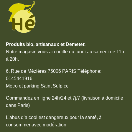
Produits bio, artisanaux et Demeter.
Notre magasin vous accueille du lundi au samedi de 11h
à 20h.
6, Rue de Mézières 75006 PARIS Téléphone:
0145441916
Métro et parking Saint Sulpice
Commandez en ligne 24h/24 et 7j/7 (livraison à domicile
dans Paris)
L'abus d’alcool est dangereux pour la santé, à
consommer avec modération