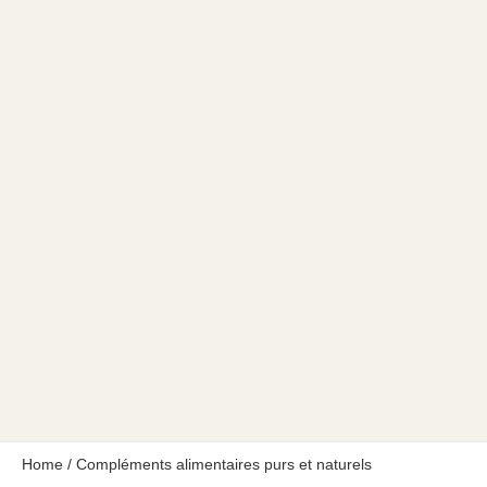
Home
/
Compléments alimentaires purs et naturels