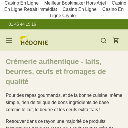
Casino En Ligne
Meilleur Bookmaker Hors Arjel
Casino
En Ligne Retrait Immédiat
Casino En Ligne
Casino En
Ligne Crypto
Passer
01 45 44 19 16
au
contenu
Crémerie authentique - laits,
beurres, œufs et fromages de
qualité
Pour des repas gourmands, et de la bonne cuisine, même
simple, rien de tel que de bons ingrédients de base
comme le lait, le beurre et les oeufs extra frais !
Retrouver dans ce rayon une majorité de produits