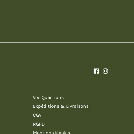
Vos Questions
Expéditions & Livraisons
CGV
RGPD
Mentions légales