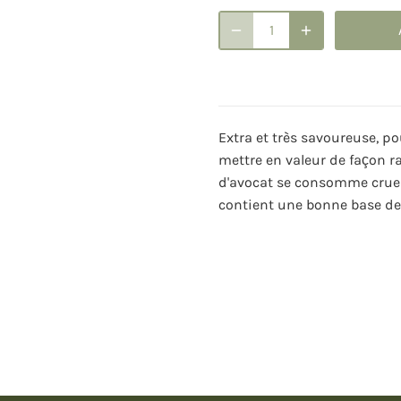
Extra et très savoureuse, po
mettre en valeur de façon r
d'avocat se consomme crue e
contient une bonne base de 