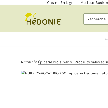
Casino En Ligne
Meilleur Bookma
Passer
au
contenu
H
Retour à:
Épicerie bio à paris : Produits salés et 