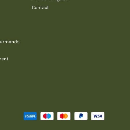
Contact
gourmands
ment