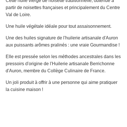
Cette huile vierge de noisette traditionnelle, obtenue à
partir de noisettes françaises et principalement du Centre
Val de Loire.
Une huile végétale idéale pour tout assaisonnement.
Une des huiles signature de l'huilerie artisanale d'Auron
aux puissants arômes pralinés : une vraie Gourmandise !
Elle est pressée selon les méthodes ancestrales dans les
pressoirs d'origine de
l'Huilerie artisanale Berrichonne
d'Auron,
membre du Collège Culinaire de France.
Un joli produit à offrir à une personne qui aime pratiquer
la cuisine maison !