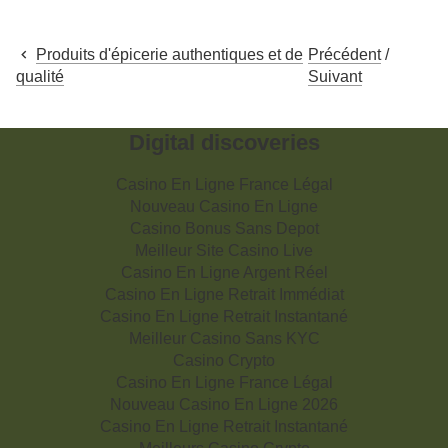
Produits d'épicerie authentiques et de
Précédent
/
Suivant
qualité
Digital discoveries
Casino En Ligne France Légal
Nouveau Casino En Ligne
Casino Bonus Sans Depot
Meilleur Site Casino Live
Casino En Ligne Argent Réel
Casino En Ligne Retrait Immédiat
Casino En Ligne Retrait Instantané
Meilleur Casino Sans KYC
Casino Crypto
Casino En Ligne France Légal
Nouveau Casino En Ligne 2026
Casino En Ligne Retrait Instantané